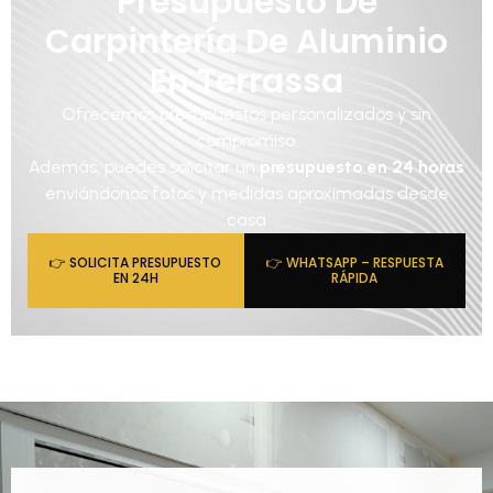
Presupuesto De
Carpintería De Aluminio
En Terrassa
Ofrecemos presupuestos personalizados y sin
compromiso.
Además, puedes solicitar un
presupuesto en 24 horas
enviándonos fotos y medidas aproximadas desde
casa
👉 SOLICITA PRESUPUESTO
👉 WHATSAPP – RESPUESTA
EN 24H
RÁPIDA